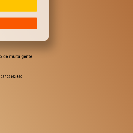
o de muita gente!
S. CEP 29162-350